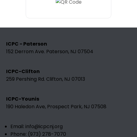
ICPC - Paterson
152 Derrom Ave. Paterson, NJ 07504
ICPC-Clifton
259 Pershing Rd. Clifton, NJ 07013
ICPC-Younis
190 Haledon Ave, Prospect Park, NJ 07508
Email: info@icpcnj.org
Phone: (973) 278-7070