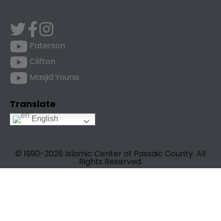
Paterson
Clifton
Masjid Younis
Translate
English
© 1990-
2026 Islamic Center of Passaic County. All
Rights Reserved.